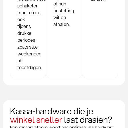
of hun
schakelen
bestelling
moeiteloos,
willen
ook
afhalen.
tijdens
drukke
periodes
zoals sale,
weekenden
of
feestdagen.
Kassa-hardware die je
winkel sneller
laat draaien?
Een kassasysteem werkt pas optimaal als hardware