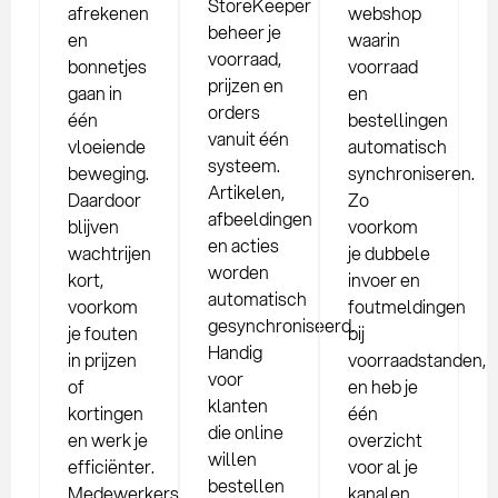
StoreKeeper
afrekenen
webshop
beheer je
en
waarin
voorraad,
bonnetjes
voorraad
prijzen en
gaan in
en
orders
één
bestellingen
vanuit één
vloeiende
automatisch
systeem.
beweging.
synchroniseren.
Artikelen,
Daardoor
Zo
afbeeldingen
blijven
voorkom
en acties
wachtrijen
je dubbele
worden
kort,
invoer en
automatisch
voorkom
foutmeldingen
gesynchroniseerd.
je fouten
bij
Handig
in prijzen
voorraadstanden,
voor
of
en heb je
klanten
kortingen
één
die online
en werk je
overzicht
willen
efficiënter.
voor al je
bestellen
Medewerkers
kanalen.