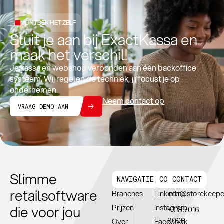
ONTDEK HET ZELF
Sluit je aan bij ExactKassa en
maak het verschil!
Je kassa en webshop verbonden aan één backoffice
systeem. Wij regelen de techniek, jij focust je op
ondernemen.
Neem contact op
VRAAG DEMO AAN
Slimme
NAVIGATIE
CONNTECT
CONTACT
retailsoftware
Branches
Linkedin
info@storekeepe
die voor jou
Prijzen
Instagram
+3185 016
8008
Over
Facebook