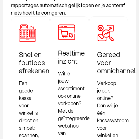
rapportages automatisch gelijk lopen en je achteraf
niets hoeft te corrigeren.
Realtime
Snel en
Gereed
inzicht
foutloos
voor
afrekenen
omnichannel
Wil je
jouw
Een
Verkoop
assortiment
goede
je ook
ook online
kassa
online?
verkopen?
voor
Dan wil je
Met de
winkel is
één
geïntegreerde
direct en
kassasysteem
webshop
simpel:
voor
van
scannen,
winkel en