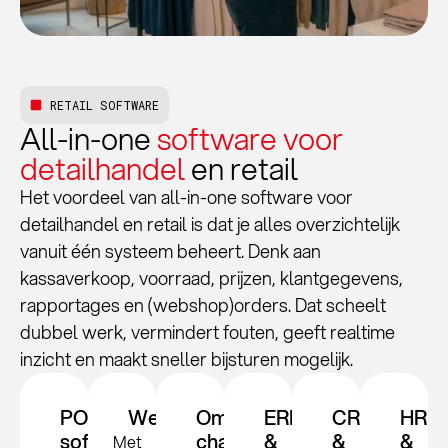
RETAIL SOFTWARE
All-in-one
software voor
detailhandel
en retail
Het voordeel van all-in-one software voor
detailhandel en retail is dat je alles overzichtelijk
vanuit één systeem beheert. Denk aan
kassaverkoop, voorraad, prijzen, klantgegevens,
rapportages en (webshop)orders. Dat scheelt
dubbel werk, vermindert fouten, geeft realtime
inzicht en maakt sneller bijsturen mogelijk.
POS
Webshop
Omni
ERP
CRM
HR
software
channel
&
&
&
Met