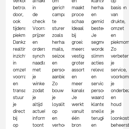
verkoopt
afhakers
om
en
klantwaarde,
op
betrouwbaar
in
gerichte
maakt
herhaalaankopen
basis
door,
de
campagnes
processen
en
van
ook
checkout.
te
schaalbaar.
gemiddelde
drukte,
tijdens
Voorraad,
sturen,
Ideaal
besteding.
omzet
piekmomenten.
prijzen
zoals
bij
Je
en
Dankzij
en
herhaalaankoop
groei:
segmenten
piekmom
realtime
orders
mails,
meerdere
worden
Zo
inzicht
synchroniseren
seizoensacties
vestigingen,
slimmer,
verbeter
in
naadloos
en
groter
acties
je
omzet,
met
persoonlijke
assortiment
relevanter
service,
voorraad
je
aanbiedingen.
en
en
voorkom
en
winkel,
Zo
meer
service
je
transacties
zodat
bouw
kanalen.
persoonlijker,
onderbez
stuur
je
je
Je
waardoor
en
je
altijd
loyaliteit
werkt
klanten
houd
direct
actuele
op
vanuit
sneller
je
bij
informatie
en
één
terugkomen
loonkos
op
toont
verhoog
bron
en
beheersb