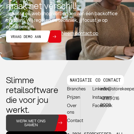
maak het verschil!
Je kassa en webshop verbonden aan één backoffice
systeem. Wij regelen de techniek, jij focust je op
ondernemen.
Neem contact op
VRAAG DEMO AAN
Slimme
NAVIGATIE
CONNTECT
CONTACT
retailsoftware
Branches
Linkedin
info@storekeepe
die voor jou
Prijzen
Instagram
+3185 016
8008
Over
Facebook
werkt.
ons
Contact
WERK MET ONS
SAMEN