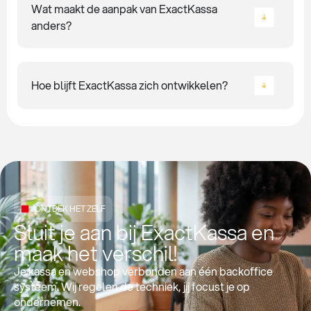
Wat maakt de aanpak van ExactKassa
anders?
Hoe blijft ExactKassa zich ontwikkelen?
ONTDEK HET ZELF
Sluit je aan bij ExactKassa en
maak het verschil!
Je kassa en webshop verbonden aan één backoffice
systeem. Wij regelen de techniek, jij focust je op
ondernemen.