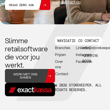
Neem contact op
VRAAG DEMO AAN
Slimme
NAVIGATIE
CONNTECT
CONTACT
retailsoftware
Branches
Linkedin
info@storekeepe
die voor jou
Prijzen
Instagram
+3185 016
8008
Over
Facebook
werkt.
ons
Contact
WERK MET ONS
SAMEN
© 2026 STOREKEEPER. ALL
RIGHTS RESERVED.