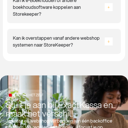
Kan ik e-Boekhouden of andere
boekhoudsoftware koppelen aan
Storekeeper?
Kan ik overstappen vanaf andere webshop
systemen naar StoreKeeper?
ONTDEK HET ZELF
Sluit je aan bij ExactKassa en
maak het verschil!
Je kassa en webshop verbonden aan één backoffice
systeem. Wij regelen de techniek, jij focust je op