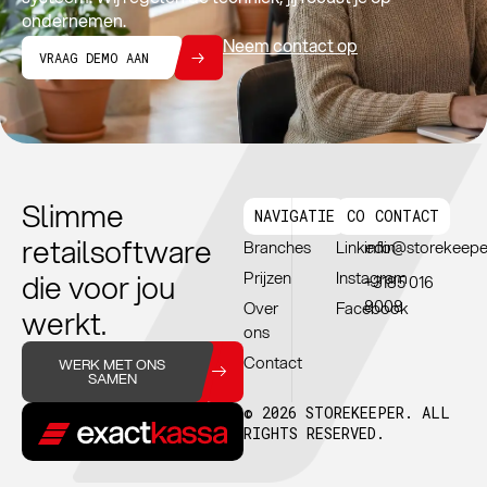
ondernemen.
Neem contact op
VRAAG DEMO AAN
Slimme
NAVIGATIE
CONNTECT
CONTACT
retailsoftware
Branches
Linkedin
info@storekeepe
die voor jou
Prijzen
Instagram
+3185 016
8008
Over
Facebook
werkt.
ons
Contact
WERK MET ONS
SAMEN
© 2026 STOREKEEPER. ALL
RIGHTS RESERVED.