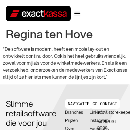
Regina ten Hove
“De software is modern, heeft een mooie lay-out en
ontwikkelt continu door. Ook is het heel gebruiksvriendelijk,
zowel voor mij als voor de winkelmedewerkers. En als ik een
verzoek heb, onderzoeken de medewerkers van Exactkassa
altijd of ze hier iets mee kunnen de lijntjes zijn kort.”
Slimme
NAVIGATIE
CONNTECT
CONTACT
retailsoftware
Branches
Linkedin
info@storekeepe
die voor jou
Prijzen
Instagram
+3185 016
8008
Over
Facebook