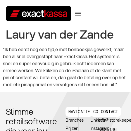
Laury van der Zande
“Ik heb eerst nog een tijdje met bonboekjes gewerkt, maar
ben al snel overgestapt naar Exactkassa. Het systeem is
snel en super eenvoudig in gebruik echt íedereen kan
ermee werken. We klikken op de iPad aan of de klant met
pin of contant wil betalen, dan gaat de betaling over op het
mobiele pinapparaat en vervolgens rolt er een bon uit.”
Slimme
NAVIGATIE
CONNTECT
CONTACT
retailsoftware
Branches
Linkedin
info@storekeepe
die voor jou
Prijzen
Instagram
+3185 016