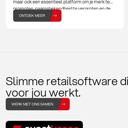
maar ook een essentieel platform om je merk te
promoten, naamsbekendheid te vergroten en de
omzet van je modewinkel te verhogen. Voor
ONTDEK MEER
modewinkels,
Slimme retailsoftware d
voor jou werkt.
WERK MET ONS SAMEN