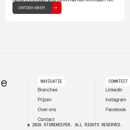
gepersonaliseerde ervaring die hen motiveert om
terug te keren. Om ervoor te zorgen dat jouw
ONTDEK MEER
webshop zich onderscheidt van de
ie
NAVIGATIE
CONNTECT
Branches
Linkedin
Prijzen
Instagram
Over ons
Facebook
Contact
© 2026 STOREKEEPER. ALL RIGHTS RESERVED.