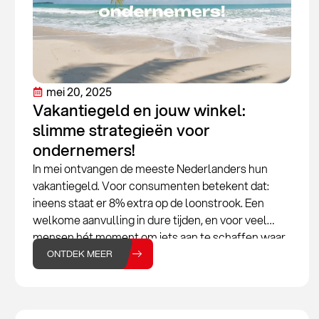
mei 20, 2025
Vakantiegeld en jouw winkel:
slimme strategieën voor
ondernemers!
In mei ontvangen de meeste Nederlanders hun
vakantiegeld. Voor consumenten betekent dat:
ineens staat er 8% extra op de loonstrook. Een
welkome aanvulling in dure tijden, en voor veel
mensen hét moment om iets aan te schaffen waar
ze eerder mee wachtten. Van een nieuwe
ONTDEK MEER
barbecue tot een paar sneakers