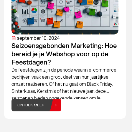
september 10, 2024
Seizoensgebonden Marketing: Hoe
bereid je je Webshop voor op de
Feestdagen?
De feestdagen zijn dé periode waarin e-commerce
bedrijven vaak een groot deel van hun jaarlijkse
omzet realiseren. Of het nu gaat om Black Friday,
Sinterklaas, Kerstmis of het nieuwe jaar, deze
seizoenen bieden ongekende kansen om je
verkoop te verhogen. Maar om optimaal te
ONTDEK MEER
profiteren van deze drukke periode, is