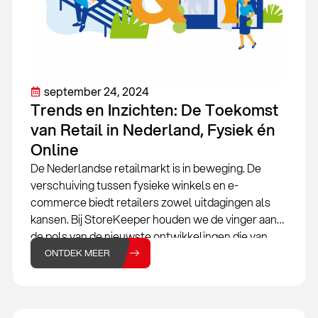
september 24, 2024
Trends en Inzichten: De Toekomst
van Retail in Nederland, Fysiek én
Online
De Nederlandse retailmarkt is in beweging. De
verschuiving tussen fysieke winkels en e-
commerce biedt retailers zowel uitdagingen als
kansen. Bij StoreKeeper houden we de vinger aan
de pols van de nieuwste ontwikkelingen die van
invloed zijn op jouw onderneming. Of je nu een
ONTDEK MEER
fysieke winkel hebt, een webshop runt, of