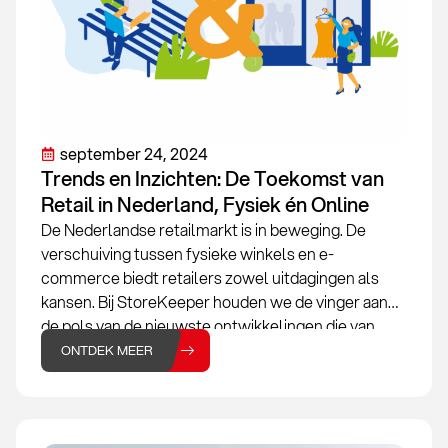
september 24, 2024
Trends en Inzichten: De Toekomst van
Retail in Nederland, Fysiek én Online
De Nederlandse retailmarkt is in beweging. De
verschuiving tussen fysieke winkels en e-
commerce biedt retailers zowel uitdagingen als
kansen. Bij StoreKeeper houden we de vinger aan
de pols van de nieuwste ontwikkelingen die van
invloed zijn op jouw onderneming. Of je nu een
ONTDEK MEER
fysieke winkel hebt, een webshop runt, of