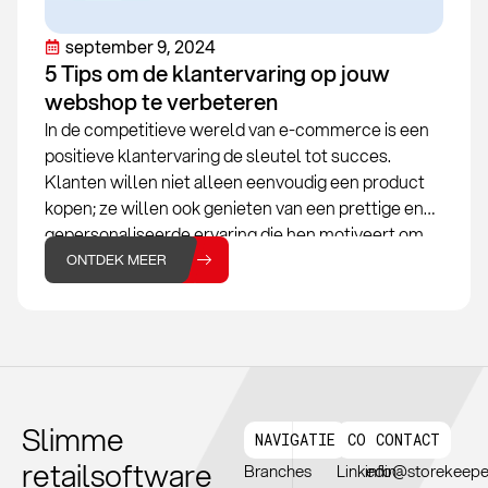
september 9, 2024
5 Tips om de klantervaring op jouw
webshop te verbeteren
In de competitieve wereld van e-commerce is een
positieve klantervaring de sleutel tot succes.
Klanten willen niet alleen eenvoudig een product
kopen; ze willen ook genieten van een prettige en
gepersonaliseerde ervaring die hen motiveert om
terug te keren. Om ervoor te zorgen dat jouw
ONTDEK MEER
webshop zich onderscheidt van de
Slimme
NAVIGATIE
CONNTECT
CONTACT
retailsoftware
Branches
Linkedin
info@storekeepe