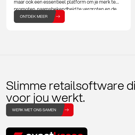
maar ook een essentieel platform om je merk te
promoten, naamsbekendheid te vergroten en de
omzet van je modewinkel te verhogen. Voor
ONTDEK MEER
modewinkels,
Slimme retailsoftware d
voor jou werkt.
WERK MET ONS SAMEN