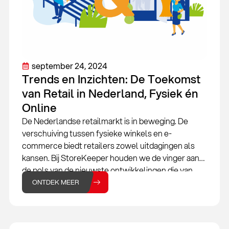
september 24, 2024
Trends en Inzichten: De Toekomst
van Retail in Nederland, Fysiek én
Online
De Nederlandse retailmarkt is in beweging. De
verschuiving tussen fysieke winkels en e-
commerce biedt retailers zowel uitdagingen als
kansen. Bij StoreKeeper houden we de vinger aan
de pols van de nieuwste ontwikkelingen die van
invloed zijn op jouw onderneming. Of je nu een
ONTDEK MEER
fysieke winkel hebt, een webshop runt, of