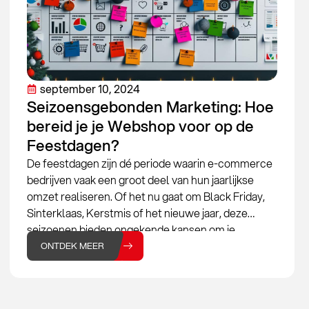
september 10, 2024
Seizoensgebonden Marketing: Hoe
bereid je je Webshop voor op de
Feestdagen?
De feestdagen zijn dé periode waarin e-commerce
bedrijven vaak een groot deel van hun jaarlijkse
omzet realiseren. Of het nu gaat om Black Friday,
Sinterklaas, Kerstmis of het nieuwe jaar, deze
seizoenen bieden ongekende kansen om je
verkoop te verhogen. Maar om optimaal te
ONTDEK MEER
profiteren van deze drukke periode, is