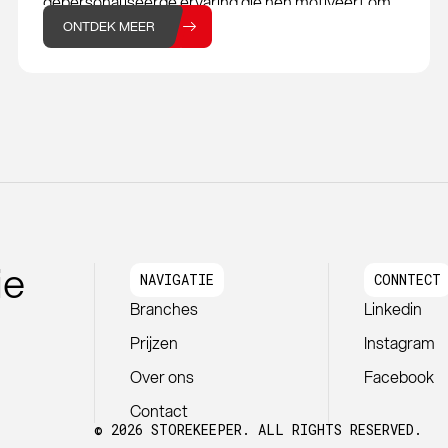
gepersonaliseerde ervaring die hen motiveert om
terug te keren. Om ervoor te zorgen dat jouw
ONTDEK MEER
webshop zich onderscheidt van de
ie
NAVIGATIE
CONNTECT
Branches
Linkedin
Prijzen
Instagram
Over ons
Facebook
Contact
© 2026 STOREKEEPER. ALL RIGHTS RESERVED.