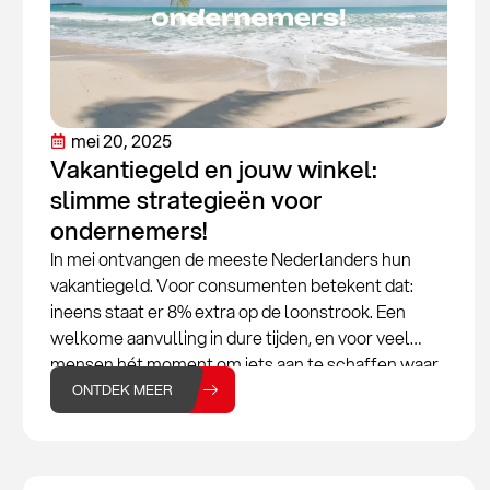
mei 20, 2025
Vakantiegeld en jouw winkel:
slimme strategieën voor
ondernemers!
In mei ontvangen de meeste Nederlanders hun
vakantiegeld. Voor consumenten betekent dat:
ineens staat er 8% extra op de loonstrook. Een
welkome aanvulling in dure tijden, en voor veel
mensen hét moment om iets aan te schaffen waar
ze eerder mee wachtten. Van een nieuwe
ONTDEK MEER
barbecue tot een paar sneakers